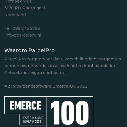
Hofhoek 7 III
3176 PD Poortugaal
Nederland
Tel. 085 273 2785
info@parcelpro.nl
Waarom ParcelPro
Parcel Pro zorgt ervoor dat u verschillende bezorgopties
binnen uw netwerk aan al uw klanten kunt aanbieden.
Geheel, met eigen contracten.
#2 in Verzendsoftware Emerce100 2022