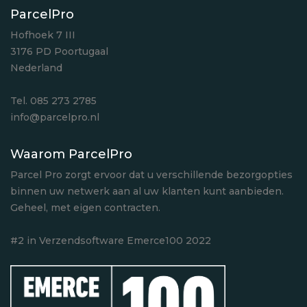
ParcelPro
Hofhoek 7 III
3176 PD Poortugaal
Nederland
Tel. 085 273 2785
info@parcelpro.nl
Waarom ParcelPro
Parcel Pro zorgt ervoor dat u verschillende bezorgopties
binnen uw netwerk aan al uw klanten kunt aanbieden.
Geheel, met eigen contracten.
#2 in Verzendsoftware Emerce100 2022